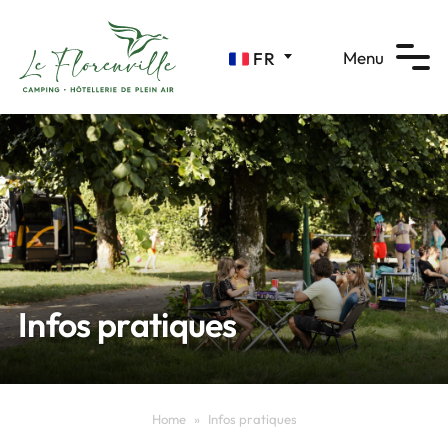
Panneau de gestion des cookies
Menu
FR
Infos pratiques
Home
»
Infos pratiques