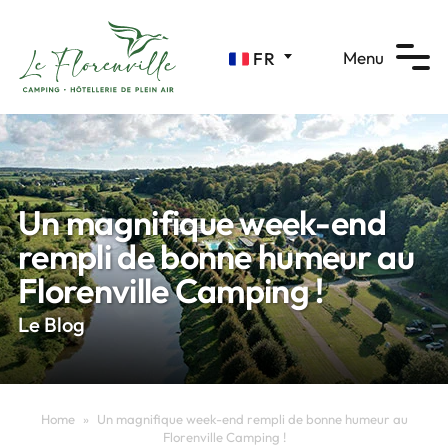
Panneau de gestion des cookies
Menu
FR
Un magnifique week-end
rempli de bonne humeur au
Florenville Camping !
Le Blog
Home
»
Un magnifique week-end rempli de bonne humeur au
Florenville Camping !