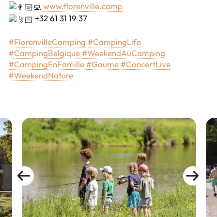
www.florenville.camp
+32 61 31 19 37
#FlorenvilleCamping
#CampingLife
#CampingBelgique
#WeekendAuCamping
#CampingEnFamille
#Gaume
#ConcertLive
#WeekendNature