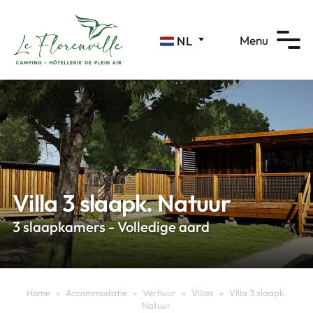
Cookies beheer paneel
Menu
NL
Villa 3 slaapk. Natuur
3 slaapkamers - Volledige aard
Home
»
Accommodatie
»
Verhuur
»
Villas
»
Villa 3 slaapk.
Natuur