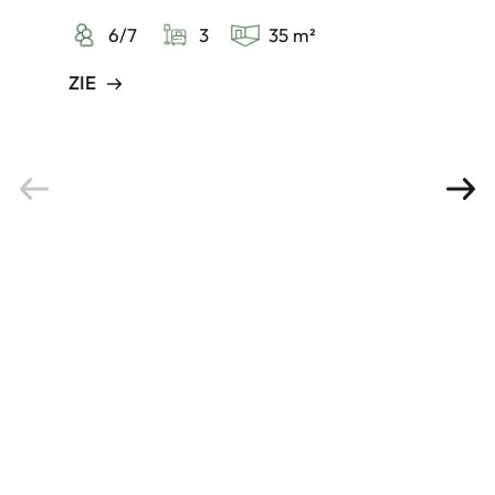
6/7
3
35 m²
ZIE