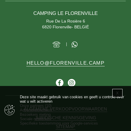
CAMPING LE FLORENVILLE
Rue De La Rosière 6
6820 Florenville- BELGIË
HELLO@FLORENVILLE.CAMP
Facebook
Instagram
X
Cookie
Deze site maakt gebruik van cookies en geeft u controle over
wat u wilt activeren
Onze partners
(10)
ALGEMENE VERKOOPVOORWAARDEN
Advertentienetwerk
Bezoekers meting
JURIDISCHE KENNISGEVING
Sociale netwerken
Specifieke toestemming voor Google-services
SITEMAP