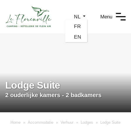
Cookies beheer paneel
Menu
NL
FR
EN
Lodge Suite
2 ouderlijke kamers - 2 badkamers
Home
»
Accommodatie
»
Verhuur
»
Lodges
»
Lodge Suite