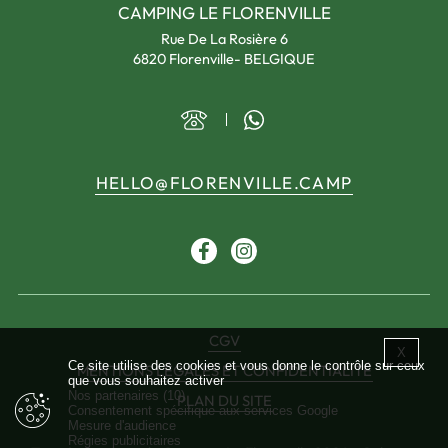
CAMPING LE FLORENVILLE
Rue De La Rosière 6
6820 Florenville- BELGIQUE
HELLO@FLORENVILLE.CAMP
Facebook
Instagram
CGV
X
Masque
Ce site utilise des cookies et vous donne le contrôle sur ceux
MENTIONS LÉGALES ET CONFIDENTIALITÉ
que vous souhaitez activer
Nos partenaires
(10)
PLAN DU SITE
Consentement spécifique aux services Google
Mesure d'audience
Régies publicitaires