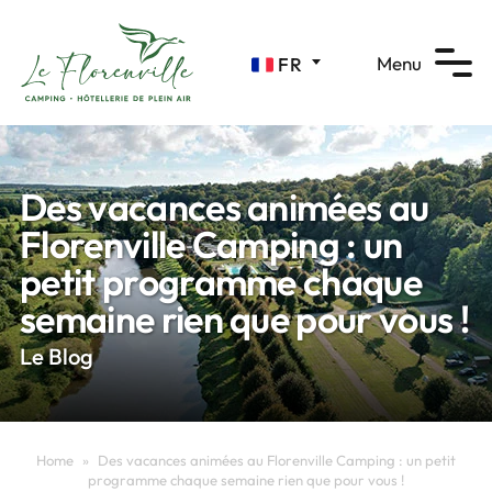
Panneau de gestion des cookies
Menu
FR
Des vacances animées au
Florenville Camping : un
petit programme chaque
semaine rien que pour vous !
Le Blog
Home
»
Des vacances animées au Florenville Camping : un petit
programme chaque semaine rien que pour vous !