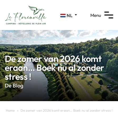
Cookies beheer paneel
Menu
NL
De zomer van 2026 komt
eraan… Boek nu al zonder
stress !
De Blog
Home
»
De zomer van 2026 komt eraan… Boek nu al zonder stress !